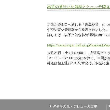
林道の通行止め解除とヒュッテ開き
夕張岳登山口へ通じる「鹿島林道」につ
が空知森林管理署から発表されました。
詳しくは、以下空知森林管理署のホーム
https://www.rinya.maff.go.jp/hokkaido/a
６月21日（土）14：00～ 夕張岳ヒ
13：00～15：00ごろにかけて、車両
林道は相互通行不可ですので、安全に譲
夕張岳の花・デビューの歴史