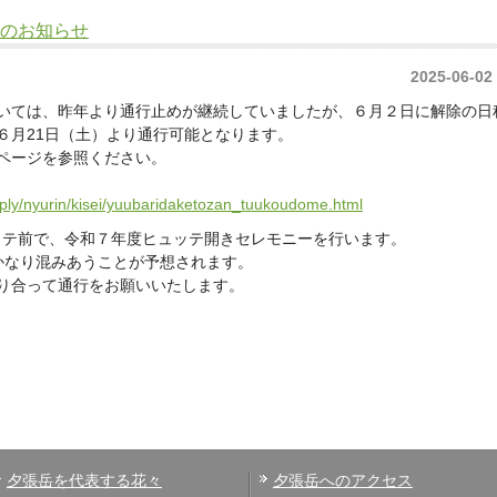
のお知らせ
2025-06-02
いては、昨年より通行止めが継続していましたが、６月２日に解除の日
６月21日（土）より通行可能となります。
ページを参照ください。
pply/nyurin/kisei/yuubaridaketozan_tuukoudome.html
ュッテ前で、令和７年度ヒュッテ開きセレモニーを行います。
がかなり混みあうことが予想されます。
り合って通行をお願いいたします。
夕張岳を代表する花々
夕張岳へのアクセス