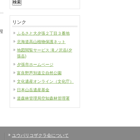
索:
リンク
程
ふるさと大夕張２丁目３番地
北海道高山植物保護ネット
地図閲覧サービス 滝ノ沢岳(夕
張岳)
夕張市ホームページ
富良野芦別道立自然公園
文化遺産オンライン（文化庁）
日本山岳遺産基金
道森林管理局空知森林管理署
ユウパリコザクラ会について