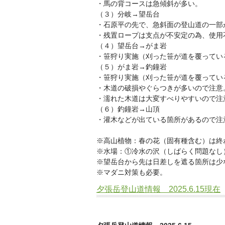
・馬の背コースは急傾斜が多い。
（３）分岐→望岳台
・石原平の先で、急斜面の登山道の一部
・残置ロープは支点が不安定の為、使用
（４）望岳台→がま岩
・笹狩り実施（刈った笹が道を覆ってい
（５）がま岩→釣鐘岩
・笹狩り実施（刈った笹が道を覆ってい
・木道の破損やぐらつきが多いので注意
・濡れた木道は大変すべりやすいので注
（６）釣鐘岩→山頂
・灌木などが出ている箇所があるので注
※高山植物：春の花（固有種含む）は終
※水場：①冷水の沢（しばらく問題なし）
※望岳台から先は日差しを遮る箇所は少
※マダニ対策も必要。
夕張岳登山道情報 2025.6.15現在