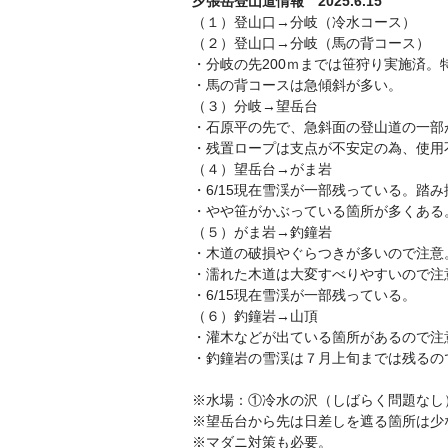
夕張岳登山道情報 2025.6.15
（１）登山口→分岐（冷水コース）
（２）登山口→分岐（馬の背コース）
・分岐の先200ｍまでは笹狩り実施済。
・馬の背コースは急傾斜が多い。
（３）分岐→望岳台
・石原平の先で、急斜面の登山道の一部
・残置ロープは支点が不安定の為、使用
（４）望岳台→がま岩
・6/15現在雪渓が一部残っている。踏
・やや笹がかぶっている箇所が多くある
（５）がま岩→釣鐘岩
・木道の破損やぐらつきが多いので注意
・濡れた木道は大変すべりやすいので注
・6/15現在雪渓が一部残っている。
（６）釣鐘岩→山頂
・灌木などが出ている箇所があるので注
・釣鐘岩の雪渓は７月上旬までは残るの
※水場：①冷水の沢（しばらく問題なし）
※望岳台から先は日差しを遮る箇所は少
※マダニ対策も必要。