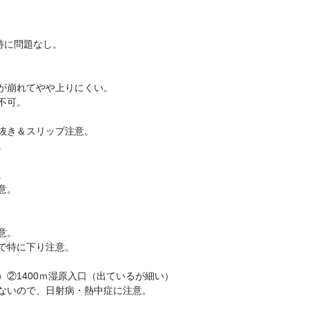
特に問題なし。
が崩れてやや上りにくい。
不可。
み抜き＆スリップ注意。
。
。
意。
意。
で特に下り注意。
②1400ｍ湿原入口（出ているが細い）
ないので、日射病・熱中症に注意。