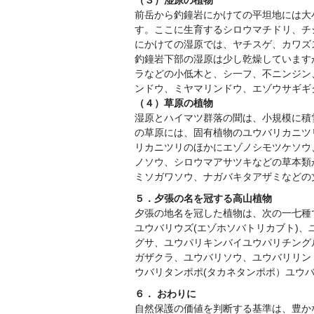
（３）湿原の植物
前岳から釣鐘岩にかけての平坦地には大
す。ここに生育するシロウマチドリ、チ
にかけての湿原では、ヤチスゲ、カワズ
釣鐘岩下部の湿原は少し乾燥しています
ラなどの小低木と、シ一フ、不ニンジン
ンドウ、ミヤマリンドウ、エゾウサギギ
（４）草原の植物
湿原とハイマツ群落の聞は、小規模に積
の草原には、固有植物のユウバリカニツ
リカニツリのほかにエゾノシモツケソウ
ノソウ、シロウマアサツキなどの草本類
ミソガワソウ、ナガバキタアザミなどの
５．夕張の名を冠する高山植物
夕張の地名を冠した植物は、次の一七種で
ユウバリウズ(エゾホソバトリカブト)、
グサ、ユウパリキンバイユウパリチング
ガザクラ、ユウバリソウ、ユウバリリン
ウバリタンポポ(タカネタンポポ）ユウバ
６． おわりに
自然保護の価値を判断する基準は、豊か