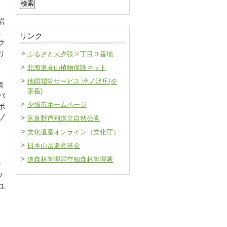
索:
岩
。
リンク
ク
リ
ふるさと大夕張２丁目３番地
北海道高山植物保護ネット
地図閲覧サービス 滝ノ沢岳(夕
国
張岳)
パ
夕張市ホームページ
ボ
ゾ
富良野芦別道立自然公園
文化遺産オンライン（文化庁）
日本山岳遺産基金
道森林管理局空知森林管理署
マ
ツ
ユ