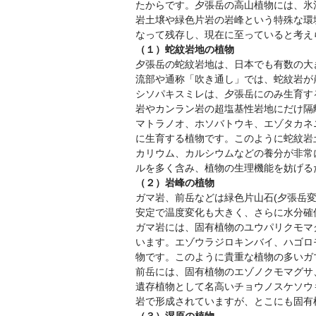
たからです。夕張岳の高山植物には、氷
岩土壌や緑色片岩の岩峰という特殊な環
なって残存し、現在に至っていると考え
（１）蛇紋岩地の植物
夕張岳の蛇紋岩地は、日本でも有数の大
流部や通称「吹き通し」では、蛇紋岩が
シソパキスミレは、夕張岳にのみ生育す
岩やカンラン岩の超塩基性岩地にだけ隔
マトラノオ、ホソバトウキ、エゾタカネ
に生育する植物です。このように蛇紋岩
カリウム、カルシウムなどの養分が非常
ルを多く含み、植物の生理機能を妨げる
（２）岩峰の植物
ガマ岩、前岳などは緑色片山石(夕張岳
安定で温度変化も大きく、さらに水分確
ガマ岩には、固有植物のユウパリクモマ
います。エゾウラジロキンバイ、ハゴロ
物です。このように貴重な植物の多いガ
前岳には、固有植物のエゾノクモマグサ
遺存植物として名高いチョウノスケソウも
岩で形成されていますが、とこにも固有