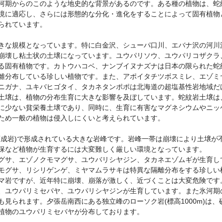
河期からのこのような地史的な背景があるのです。ある種の植物は、蛇
境に適応し、さらには形態的な分化・進化をすることによって固有植物
られています。
きな規模となっています。特に白金沢、シューパ口川、エバナ沢の河川
崩壊し粘土状の土壌になっています。ユウパリソウ、ユウパリコザクラ
る固有植物です。カトウハコベ、ナンブイヌナズナは日本の限られた蛇
離分布している珍しい植物です。また、アポイタチツボスミレ、エゾミ
ニガナ、ユキバヒゴタイ、タカネタンポポは北海道の超塩基性岩地域だ
土壌は、植物の分布生育に大きな影響を及ぼしています。蛇紋岩土壌は
に少ない貧栄養土壌であり、同時に、生育に有害なマグネシウムやニッ
ため一般の植物は侵入しにくいと考えられています。
変成岩)で形成されている大きな岩峰です。岩峰一帯は崩壊により土壌が
保など植物が生育するには大変難しく厳しい環境となっています。
グサ、エゾノクモマグサ、ユウバリシヤジン、タカネエゾムギが生育し
モグサ、リシリゲンゲ、ミヤマムラサキは特異な隔離分布をする珍しい
マ岩ですが、近年特に崩壊、崩落が激しく、近づくことは大変危険です
、ユウパリミセパヤ、ユウパリシヤジンが生育しています。また氷河期
見られます。夕張岳南西にある独立峰のローソク岩(標高1000m)は、
植物のユウパリミセバヤが分布しております。