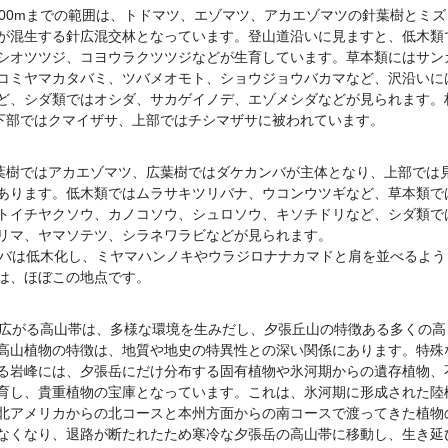
900mまでの範囲は、トドマツ、エゾマツ、アカエゾマツの針葉樹とミズ
が混生する針広混交林となっています。登山道沿いに見ますと、低木類
シオツツジ、コヨウラクツツジなどが生育しています。草本類にはサン
コミヤマカタバミ、ツバメオモト、ショウジョウバカマなど、沢沿いに
ど、シダ類ではオシダ、サカゲイノデ、エゾメシダなどが見られます。
、下部ではクマイザサ、上部ではチシマザサに被われています。
、針葉樹ではアカエゾマツ、広葉樹ではダケカンバが主体となり、上部では
あります。低木類ではムラサキツリバナ、ウコンウツギなど、草本類で
トイチヤクソウ、カノコソウ、シュロソウ、キソチドリなど、シダ類で
リマ、ヤマソテツ、シラネワラビなどが見られます。
カンバは低木化し、ミヤマハンノキやウラジロナナカマドと肩を並べるよう
は、ほぼこの地点です。
ツが広がる高山帯は、多様な環境を生みだし、夕張丘山の特徴ある多くの高
高山植物の特徴は、地質や地史の特異性との深い関係にあります。特殊
る岩峰には、夕張岳にだけ分布する固有植物や氷河期からの遺存植物、
育し、貴重植物の宝庫となっています。これは、氷河期に形成された陸
北アメリカからの北コースと本州方面からの南コースで渡ってきた植物
なくなり、退路が断たれたため寒冷な夕張岳の高山帯に移動し、生き延