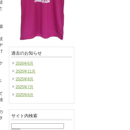
紋
と
源
、
紋
ヤ
け
過去のお知らせ
、
ケ
2026年6月
2025年11月
2025年8月
不
2025年7月
て
2025年6月
植
。
の
サイト内検索
砂
検