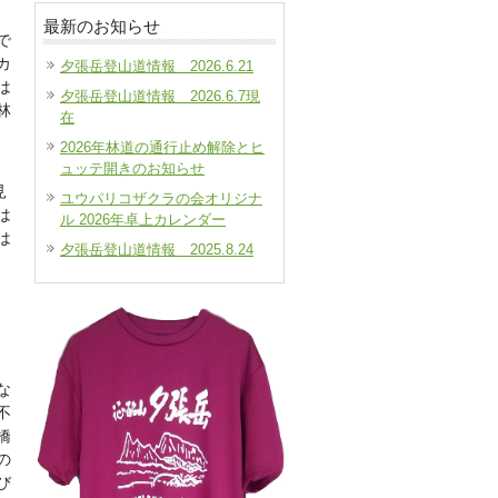
最新のお知らせ
で
カ
夕張岳登山道情報 2026.6.21
は
夕張岳登山道情報 2026.6.7現
林
在
2026年林道の通行止め解除とヒ
ュッテ開きのお知らせ
見
ユウパリコザクラの会オリジナ
は
ル 2026年卓上カレンダー
は
夕張岳登山道情報 2025.8.24
な
不
橋
の
び