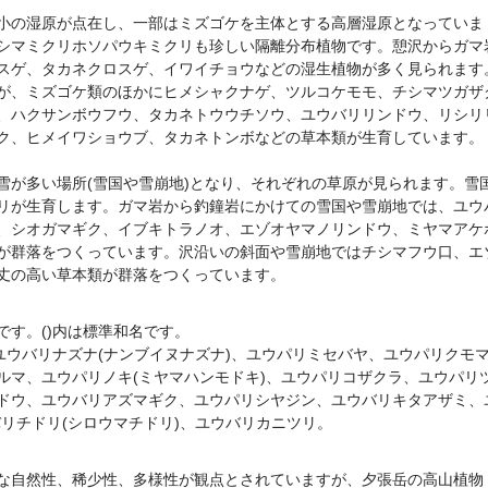
小の湿原が点在し、一部はミズゴケを主体とする高層湿原となっていま
シマミクリホソパウキミクリも珍しい隔離分布植物です。憩沢からガマ
スゲ、タカネクロスゲ、イワイチョウなどの湿生植物が多く見られます
が、ミズゴケ類のほかにヒメシャクナゲ、ツルコケモモ、チシマツガザ
、ハクサンボウフウ、タカネトウウチソウ、ユウバリリンドウ、リシリ
ク、ヒメイワショウブ、タカネトンボなどの草本類が生育しています。
雪が多い場所(雪国や雪崩地)となり、それぞれの草原が見られます。雪
リが生育します。ガマ岩から釣鐘岩にかけての雪国や雪崩地では、ユウ
、シオガマギク、イブキトラノオ、エゾオヤマノリンドウ、ミヤマアケ
が群落をつくっています。沢沿いの斜面や雪崩地ではチシマフウ口、エ
丈の高い草本類が群落をつくっています。
す。()内は標準和名です。
ユウバリナズナ(ナンブイヌナズナ)、ユウパリミセバヤ、ユウパリクモ
ルマ、ユウパリノキ(ミヤマハンモドキ)、ユウパリコザクラ、ユウパリ
ドウ、ユウバリアズマギク、ユウパリシヤジン、ユウバリキタアザミ、
リチドリ(シロウマチドリ)、ユウバリカニツリ。
な自然性、稀少性、多様性が観点とされていますが、夕張岳の高山植物