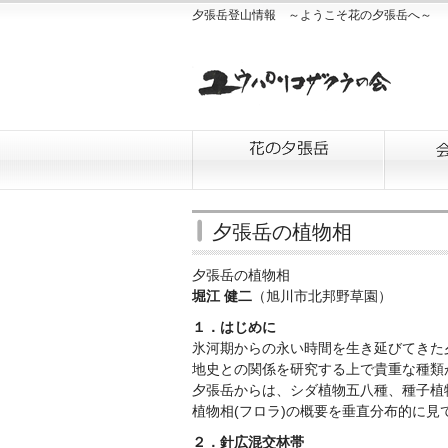
夕張岳登山情報 ～ようこそ花の夕張岳へ～
夕張岳の植物相
夕張岳の植物相
堀江 健二
（旭川市北邦野草園）
１．はじめに
氷河期からの永い時間を生き延びてきた
地史との関係を研究する上で貴重な種類
夕張岳からは、シダ植物五八種、種子植
植物相(フロラ)の概要を垂直分布的に見
２．針広混交林帯