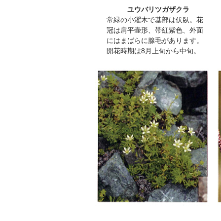
ユウバリツガザクラ
常緑の小濯木で基部は伏臥。花
冠は肩平壷形、帯紅紫色、外面
にはまばらに腺毛があります。
開花時期は8月上旬から中旬。