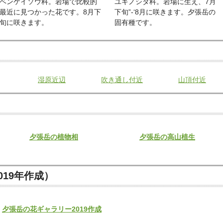
ベンケイソウ科。岩場で比較的
ユキノシタ科。岩場に生え、7月
最近に見つかった花です。8月下
下旬”-‘8月に咲きます。夕張岳の
旬に咲きます。
固有種です。
湿原近辺
吹き通し付近
山頂付近
夕張岳の植物相
夕張岳の高山植生
19年作成）
夕張岳の花ギャラリー2019作成