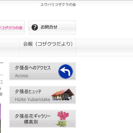
ユウパリコザクラの会
に
を
0