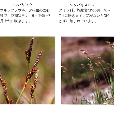
ユウバリソウ
シソバキスミレ
ウルップソウ科。夕張岳の固有
スミレ科。蛇紋岩地で6月下旬～
種で、花期は早く、6月下旬～7
7月に咲きます。花がないと気付
月上旬に咲きます。
かずに踏まれています。