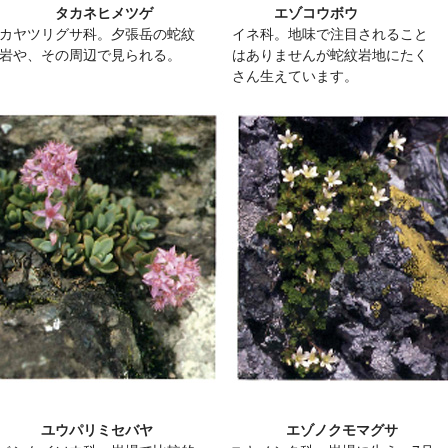
タカネヒメツゲ
エゾコウボウ
カヤツリグサ科。夕張岳の蛇紋
イネ科。地味で注目されること
岩や、その周辺で見られる。
はありませんが蛇紋岩地にたく
さん生えています。
ユウパリミセバヤ
エゾノクモマグサ