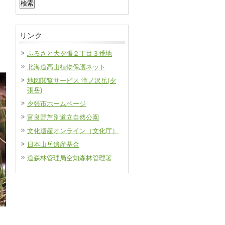
索:
リンク
ふるさと大夕張２丁目３番地
北海道高山植物保護ネット
地図閲覧サービス 滝ノ沢岳(夕
張岳)
夕張市ホームページ
富良野芦別道立自然公園
文化遺産オンライン（文化庁）
日本山岳遺産基金
道森林管理局空知森林管理署