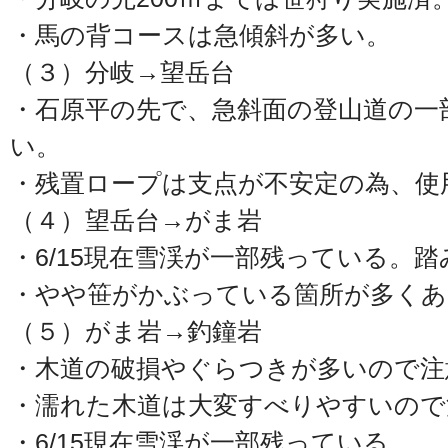
・馬の背コースは急傾斜が多い。
（３）分岐→望岳台
・石原平の先で、急斜面の登山道の一
い。
・残置ロープは支点が不安定の為、使
（４）望岳台→がま岩
・6/15現在雪渓が一部残っている。
・やや笹がかぶっている箇所が多くあ
（５）がま岩→釣鐘岩
・木道の破損やぐらつきが多いので注
・濡れた木道は大変すべりやすいので
・6/15現在雪渓が一部残っている。