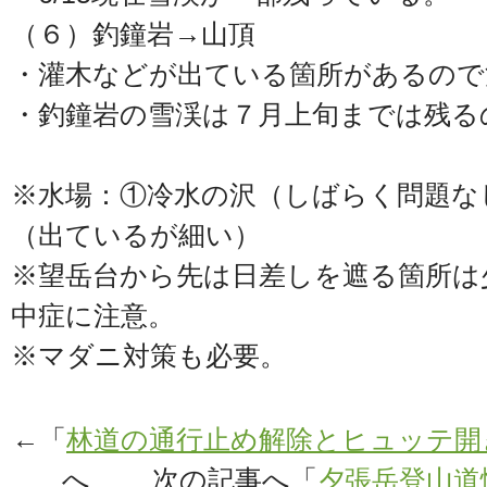
（６）釣鐘岩→山頂
・灌木などが出ている箇所があるので
・釣鐘岩の雪渓は７月上旬までは残る
※水場：①冷水の沢（しばらく問題なし
（出ているが細い）
※望岳台から先は日差しを遮る箇所は
中症に注意。
※マダニ対策も必要。
←「
林道の通行止め解除とヒュッテ開
へ 次の記事へ「
夕張岳登山道情報