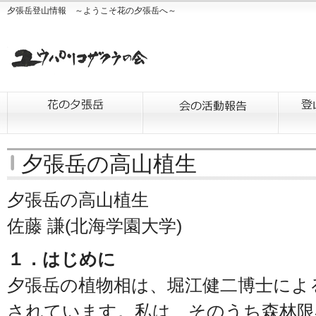
夕張岳登山情報 ～ようこそ花の夕張岳へ～
夕張岳の高山植生
夕張岳の高山植生
佐藤 謙(北海学園大学)
１．はじめに
夕張岳の植物相は、堀江健二博士による
されています。私は、そのうち森林限