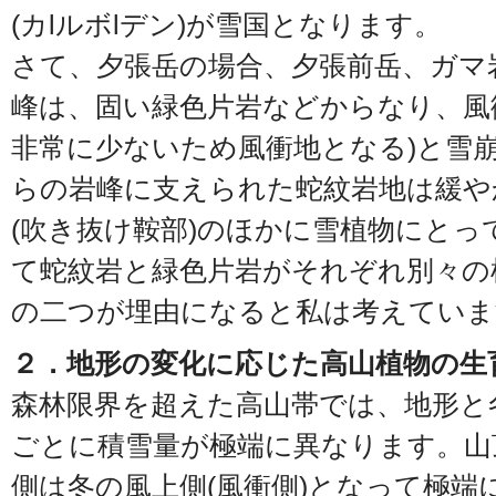
(カlルボlデン)が雪国となります。
さて、夕張岳の場合、夕張前岳、ガマ
峰は、固い緑色片岩などからなり、風
非常に少ないため風衝地となる)と雪
らの岩峰に支えられた蛇紋岩地は緩や
(吹き抜け鞍部)のほかに雪植物にとっ
て蛇紋岩と緑色片岩がそれぞれ別々の
の二つが埋由になると私は考えていま
２．地形の変化に応じた高山植物の生
森林限界を超えた高山帯では、地形と
ごとに積雪量が極端に異なります。山
側は冬の風上側(風衝側)となって極端