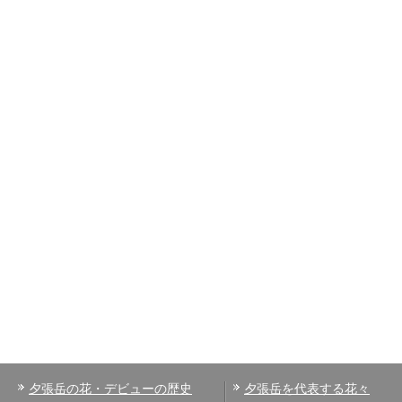
夕張岳の花・デビューの歴史
夕張岳を代表する花々