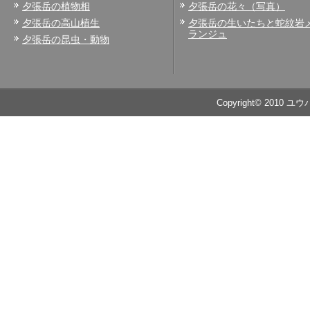
夕張岳の植物相
夕張岳の花々（写真）
夕張岳の高山植生
夕張岳の生いたちと蛇紋岩
ランジュ
夕張岳の昆虫・動物
Copyright© 2010 ユ