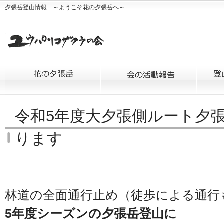
夕張岳登山情報 ～ようこそ花の夕張岳へ～
令和5年度大夕張側ルート夕
ります
林道の全面通行止め（徒歩による通行
5年度シーズンの夕張岳登山に