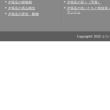
夕張岳の植物相
夕張岳の花々（写真）
夕張岳の高山植生
夕張岳の生いたちと蛇紋岩
ランジュ
夕張岳の昆虫・動物
Copyright© 2010 ユ