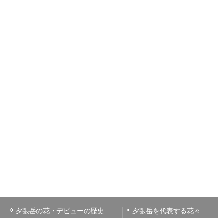
夕張岳の花・デビューの歴史
夕張岳を代表する花々