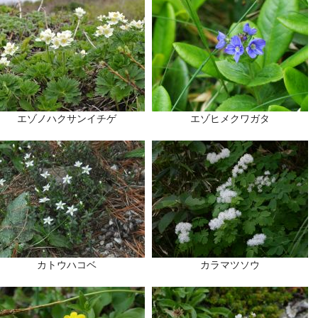
エゾノハクサンイチゲ
エゾヒメクワガタ
カトウハコベ
カラマツソウ