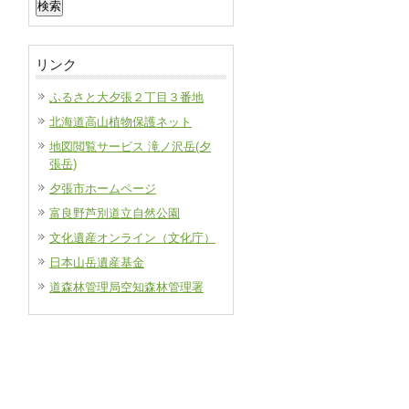
索:
リンク
ふるさと大夕張２丁目３番地
北海道高山植物保護ネット
地図閲覧サービス 滝ノ沢岳(夕
張岳)
夕張市ホームページ
富良野芦別道立自然公園
文化遺産オンライン（文化庁）
日本山岳遺産基金
道森林管理局空知森林管理署