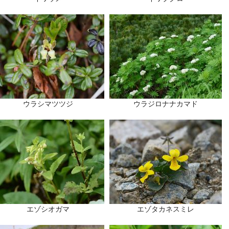
ウラシマツツジ
ウラジロナナカマド
エゾシオガマ
エゾタカネスミレ