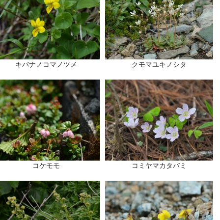
キバナノコマノツメ
クモマユキノシタ
コケモモ
コミヤマカタバミ