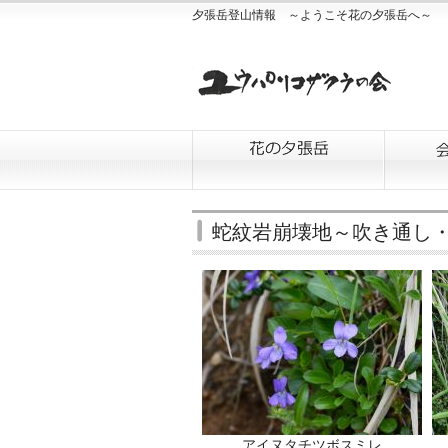
夕張岳登山情報 ～ようこそ花の夕張岳へ～
蛇紋岩崩壊地～吹き通し
アイヌタチツボスミレ