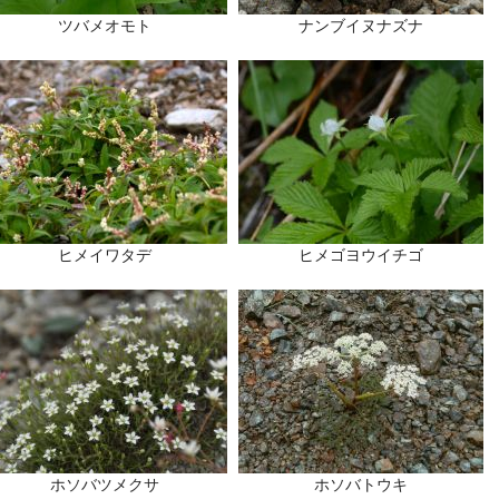
ツバメオモト
ナンブイヌナズナ
ヒメイワタデ
ヒメゴヨウイチゴ
ホソバツメクサ
ホソバトウキ