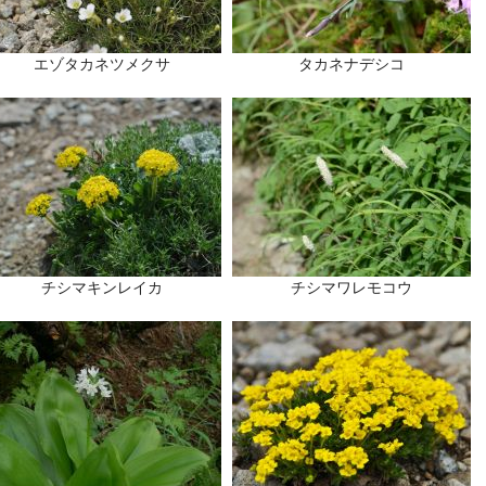
エゾタカネツメクサ
タカネナデシコ
チシマキンレイカ
チシマワレモコウ