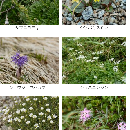
サマニヨモギ
シソバキスミレ
ショウジョウバカマ
シラネニンジン