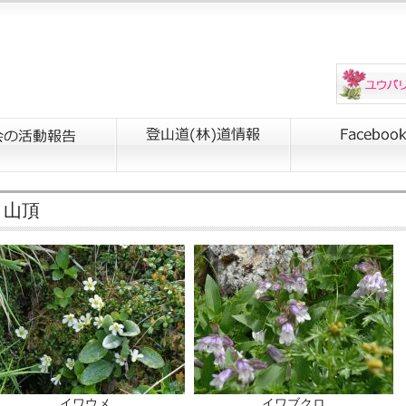
・山頂
イワウメ
イワブクロ