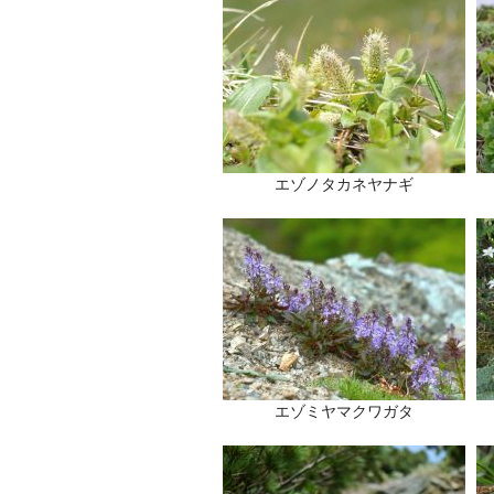
エゾノタカネヤナギ
エゾミヤマクワガタ