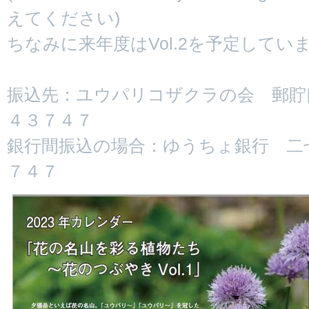
えてください)
ちなみに来年度はVol.2を予定してい
振込先：ユウパリコザクラの会 郵貯
４３７４７
銀行間振込の場合：ゆうちょ銀行 二
７４７