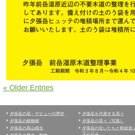
« Older Entries
夕張岳の花・デビューの歴史
夕張岳を代表する花々
夕張岳の植物相
夕張岳の花々（写真）
夕張岳の高山植生
夕張岳の生いたちと蛇紋岩
ランジュ