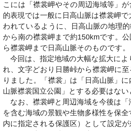
こには「襟裳岬やその周辺海域等」が
的表現では一般に日高山脈は襟裳岬で
われているように、日高山脈の地理的
から南の襟裳岬まで約150kmです。
ら襟裳岬まで日高山脈そのものです。
今回は、指定地域の大幅な拡大によ
れ、文字どおり日勝峠から襟裳岬に至
りました。「襟裳」は「日高山脈」に
山脈襟裳国立公園」とする必要はない
なお、襟裳岬と周辺海域を今後は「
を含む海域の景観や生物多様性を保全
内に指定される保護区）として設定が