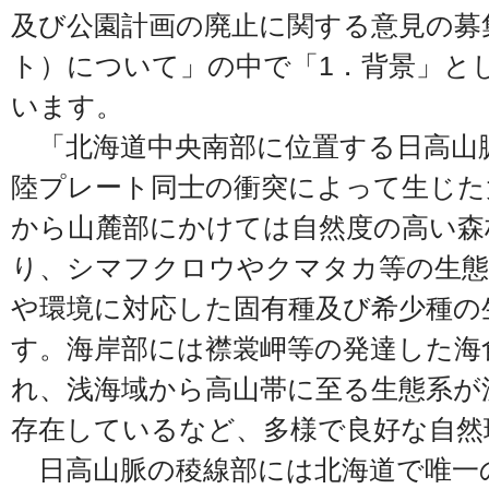
及び公園計画の廃止に関する意見の募
ト）について」の中で「1．背景」と
います。
「北海道中央南部に位置する日高山
陸プレート同士の衝突によって生じた
から山麓部にかけては自然度の高い森
り、シマフクロウやクマタカ等の生態
や環境に対応した固有種及び希少種の
す。海岸部には襟裳岬等の発達した海
れ、浅海域から高山帯に至る生態系が
存在しているなど、多様で良好な自然
日高山脈の稜線部には北海道で唯一