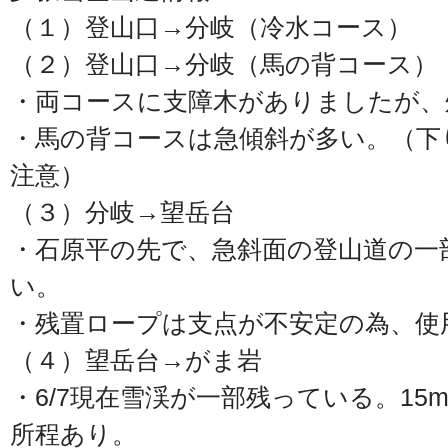
（１）登山口→分岐（冷水コース）
（２）登山口→分岐（馬の背コース）
・両コースに支障木がありましたが、
・馬の背コースは急傾斜が多い。（下
注意）
（３）分岐→望岳台
・石原平の先で、急斜面の登山道の一
い。
・残置ロープは支点が不安定の為、使
（４）望岳台→がま岩
・6/7現在雪渓が一部残っている。15
所程あり。