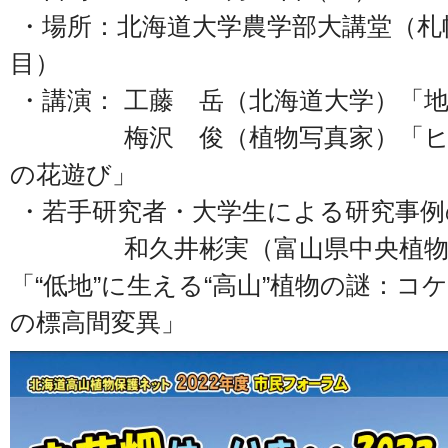
・場所：北海道大学農学部大講堂（札
目）
・講演： 工藤 岳（北海道大学）「
梅沢 俊（植物写真家）「ヒマ
の花遊び」
・若手研究者・大学生による研究事例
和久井彬実（富山県中央植物
「“低地”に生える“高山”植物の謎：コ
の標高間変異」