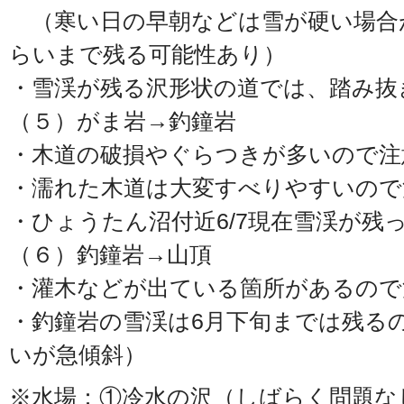
（寒い日の早朝などは雪が硬い場合が
らいまで残る可能性あり）
・雪渓が残る沢形状の道では、踏み抜
（５）がま岩→釣鐘岩
・木道の破損やぐらつきが多いので注
・濡れた木道は大変すべりやすいので
・ひょうたん沼付近6/7現在雪渓が残
（６）釣鐘岩→山頂
・灌木などが出ている箇所があるので
・釣鐘岩の雪渓は6月下旬までは残る
いが急傾斜）
※水場：①冷水の沢（しばらく問題なし