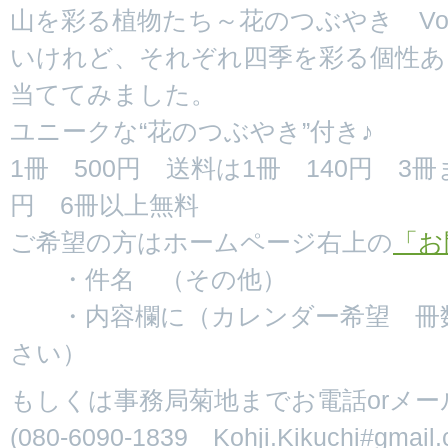
山を彩る植物たち～花のつぶやき Vol
いけれど、それぞれ四季を彩る個性あ
当ててみました。
ユニークな“花のつぶやき”付き♪
1冊 500円 送料は1冊 140円 3冊
円 6冊以上無料
ご希望の方はホームページ右上の
「お
・件名 （その他）
・内容欄に（カレンダー希望 冊数
さい）
もしくは事務局菊地までお電話orメ
(080-6090-1839 Kohji.Kikuchi