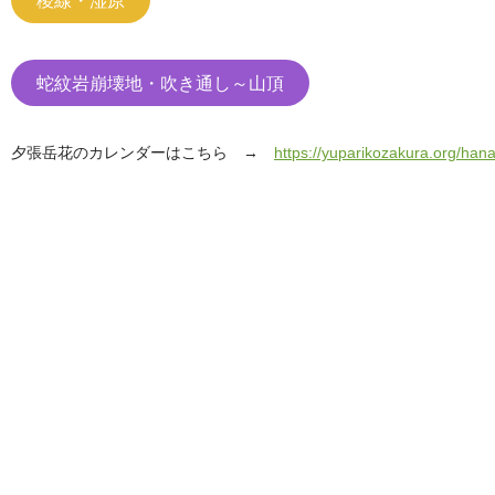
蛇紋岩崩壊地・吹き通し～山頂
夕張岳花のカレンダーはこちら →
https://yuparikozakura.org/han