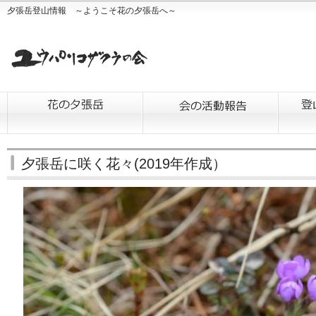
夕張岳登山情報 ～ようこそ花の夕張岳へ～
夕張岳に咲く花々(2019年作成）