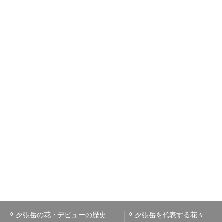
夕張岳の花・デビューの歴史
夕張岳を代表する花々