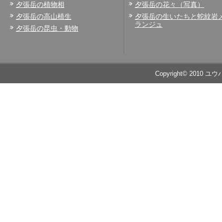
夕張岳の植物相
夕張岳の花々（写真）
夕張岳の高山植生
夕張岳の生いたちと蛇紋岩
ランジュ
夕張岳の昆虫・動物
Copyright© 2010 ユ