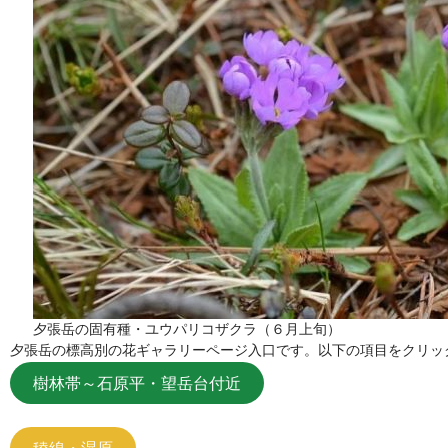
夕張岳の固有種・ユウパリコザクラ（６月上旬）
夕張岳の標高別の花ギャラリーページ入口です。以下の項目をクリッ
樹林帯～石原平・望岳台付近
稜線・湿原