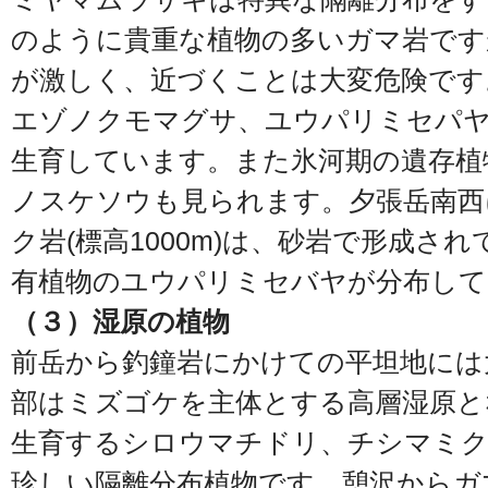
のように貴重な植物の多いガマ岩です
が激しく、近づくことは大変危険です
エゾノクモマグサ、ユウパリミセパ
生育しています。また氷河期の遺存植
ノスケソウも見られます。夕張岳南西
ク岩(標高1000m)は、砂岩で形成さ
有植物のユウパリミセバヤが分布して
（３）湿原の植物
前岳から釣鐘岩にかけての平坦地には
部はミズゴケを主体とする高層湿原と
生育するシロウマチドリ、チシマミ
珍しい隔離分布植物です。憩沢からガ