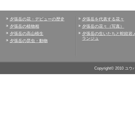
夕張岳の花・デビューの歴史
夕張岳を代表する花々
夕張岳の植物相
夕張岳の花々（写真）
夕張岳の高山植生
夕張岳の生いたちと蛇紋岩
ランジュ
夕張岳の昆虫・動物
Copyright© 2010 ユ