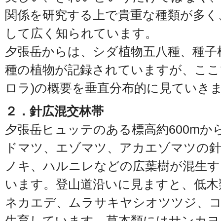
関係を研究する上で貴重な種類が多く
して広く知られています。
夕張岳からは、シダ植物五八種、種子
種の植物が記録されていますが、ここ
ロラ)の概要を垂直分布的に見ていき
２．針広混交林帯
夕張岳ヒュッテのある標高約600mか
ドマツ、エゾマツ、アカエゾマツの
ノキ、ハルニレなどの広葉樹が混生す
います。登山道沿いに見ますと、低木
ネカエデ、ムラサキヤシオツツジ、
生育しています。草本類にはサンカヨ