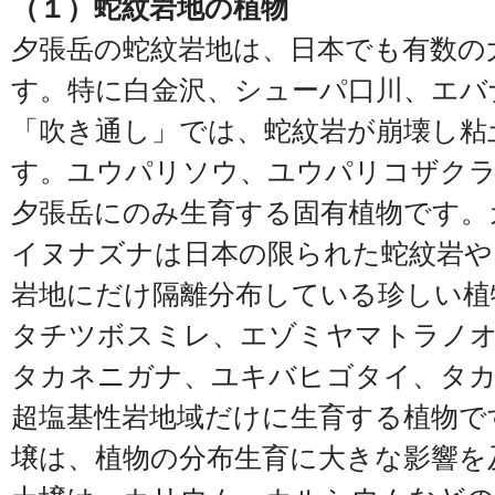
（１）蛇紋岩地の植物
夕張岳の蛇紋岩地は、日本でも有数の
す。特に白金沢、シューパ口川、エバ
「吹き通し」では、蛇紋岩が崩壊し粘
す。ユウパリソウ、ユウパリコザク
夕張岳にのみ生育する固有植物です。
イヌナズナは日本の限られた蛇紋岩や
岩地にだけ隔離分布している珍しい植
タチツボスミレ、エゾミヤマトラノ
タカネニガナ、ユキバヒゴタイ、タ
超塩基性岩地域だけに生育する植物で
壌は、植物の分布生育に大きな影響を