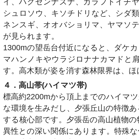
イ、ハクセンナズナ、カラフトイチ
シュロソウ、キソチドリなど、シダ
ネンスギ、オオバショリマ、ヤマソ
が見られます。
1300mの望岳台付近になると、ダケ
マハンノキやウラジロナナカマドと
す。高木類が姿を消す森林限界は、ほ
４．高山帯(ハイマツ帯)
標高約2200mから頂上までのハイマ
な環境を生みだし、夕張丘山の特徴あ
する核心部です。夕張岳の高山植物の
異性との深い関係にあります。特殊な